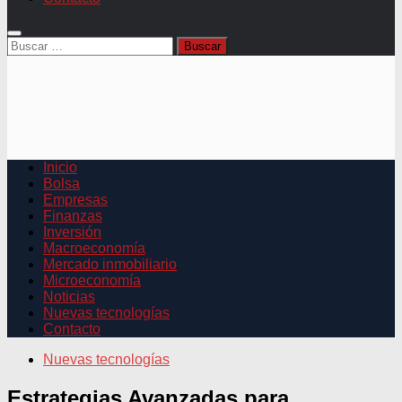
Buscar:
Inicio
Bolsa
Empresas
Finanzas
Inversión
Macroeconomía
Mercado inmobiliario
Microeconomía
Noticias
Nuevas tecnologías
Contacto
Nuevas tecnologías
Estrategias Avanzadas para