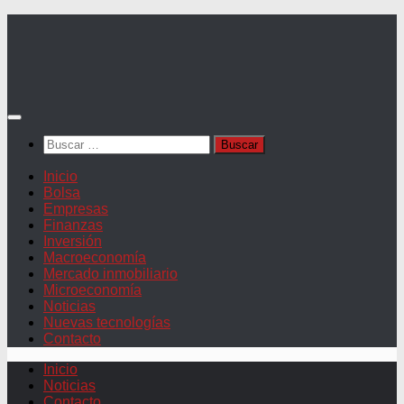
Saltar
al
contenido
Buscar:
Inicio
Bolsa
Empresas
Finanzas
Inversión
Macroeconomía
Mercado inmobiliario
Microeconomía
Noticias
Nuevas tecnologías
Contacto
Inicio
Noticias
Contacto