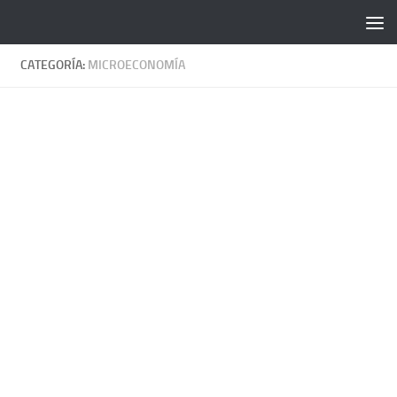
Saltar al contenido
CATEGORÍA:
MICROECONOMÍA