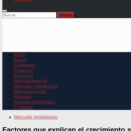
Buscar:
Inicio
Bolsa
Empresas
Finanzas
Inversión
Macroeconomía
Mercado inmobiliario
Microeconomía
Noticias
Nuevas tecnologías
Contacto
Mercado inmobiliario
Factores que explican el crecimiento