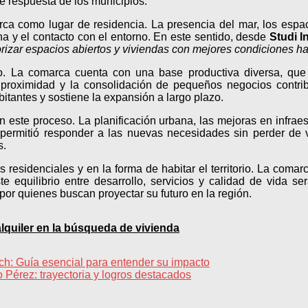
 respuesta de los municipios.
arca como lugar de residencia. La presencia del mar, los espac
na y el contacto con el entorno. En este sentido, desde
Studi I
izar espacios abiertos y viviendas con mejores condiciones ha
io. La comarca cuenta con una base productiva diversa, que in
 proximidad y la consolidación de pequeños negocios contri
itantes y sostiene la expansión a largo plazo.
n este proceso. La planificación urbana, las mejoras en infrae
ermitió responder a las nuevas necesidades sin perder de vista
s.
s residenciales y en la forma de habitar el territorio. La com
e equilibrio entre desarrollo, servicios y calidad de vida s
or quienes buscan proyectar su futuro en la región.
alquiler en la búsqueda de vivienda
ch: Guía esencial para entender su impacto
 Pérez: trayectoria y logros destacados