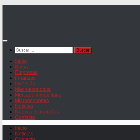
Saltar
al
contenido
Buscar:
Inicio
Bolsa
Empresas
Finanzas
Inversión
Macroeconomía
Mercado inmobiliario
Microeconomía
Noticias
Nuevas tecnologías
Contacto
Inicio
Noticias
Contacto