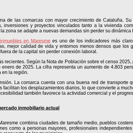
na de las comarcas con mayor crecimiento de Cataluña. Su p
s, inversiones y proyectos vinculados tanto a la vivienda co
e la zona se adapte a nuevas demandas sin perder su dinámica l
 inmuebles en Maresme
es uno de los indicadores más claros
s, mejor calidad de vida y entornos menos densos que los gr
fuera de la capital sin perder conexión laboral.
ás recientes. Según la Nota de Población sobre el censo 2025, 
e enero de 2025. La cifra representa un aumento de 4.803 per
 en la región.
ansión. La comarca cuenta con una buena red de transporte q
eras facilitan los desplazamientos diarios, lo que convierte a mu
cesibilidad también favorece la actividad comercial y el progres
mercado inmobiliario actual
 El Maresme combina ciudades de tamaño medio, pueblos costeros
óvenes como a personas mayores, profesionales independientes