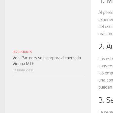
1. M
Al pers
experie
del usu
más pro
2. A
INVERSIONES
Vols Partners se incorpora al mercado
Las est
Vienna MTF
convers
17 JUNIO 2026
las em
una co
pueden 
3. S
La pers