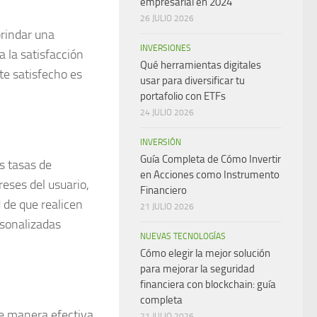
empresarial en 2024
26 JULIO 2026
rindar una
INVERSIONES
 la satisfacción
Qué herramientas digitales
te satisfecho es
usar para diversificar tu
portafolio con ETFs
24 JULIO 2026
INVERSIÓN
Guía Completa de Cómo Invertir
s tasas de
en Acciones como Instrumento
reses del usuario,
Financiero
 de que realicen
21 JULIO 2026
sonalizadas
NUEVAS TECNOLOGÍAS
Cómo elegir la mejor solución
para mejorar la seguridad
financiera con blockchain: guía
completa
e manera efectiva.
21 JULIO 2026