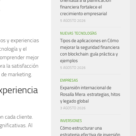
orientada a la planificación
o
financiera fortalece el
crecimiento empresarial
5 AGOSTO 2026
NUEVAS TECNOLOGÍAS
ios y experiencias
Tipos de aplicaciones en Cómo
mejorar la seguridad financiera
cnología y el
con blockchain: guía práctica y
comprender mejor
ejemplos
ra la satisfacción
5 AGOSTO 2026
s de marketing.
EMPRESAS
xperiencia
Expansión internacional de
Rosalía Mera: estrategias, hitos
y legado global
3 AGOSTO 2026
n cada cliente.
INVERSIONES
nificativas. Al
Cómo estructurar una
estrategia efectiva de inversión