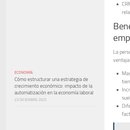
CR
rel
Bene
empr
La pers
ventaja
ECONOMÍA
May
Cómo estructurar una estrategia de
tie
crecimiento económico: impacto de la
Inc
automatización en la economía laboral
sue
23 DICIEMBRE 2025
Dif
fac