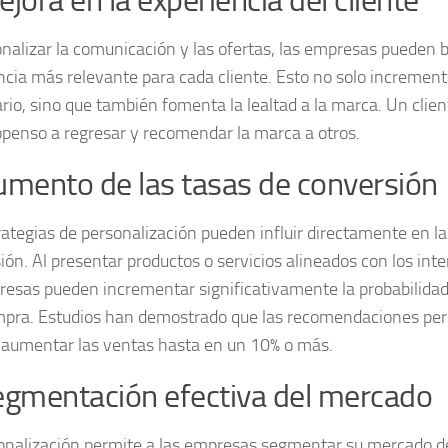
ejora en la experiencia del cliente
onalizar la comunicación y las ofertas, las empresas pueden
b
ncia más relevante
para cada cliente. Esto no solo incrementa
ario, sino que también fomenta la lealtad a la marca. Un clien
penso a regresar y recomendar la marca a otros.
umento de las tasas de conversión
rategias de personalización pueden influir directamente en la
ión. Al presentar productos o servicios alineados con los inte
presas pueden
incrementar significativamente la probabilidad
mpra
. Estudios han demostrado que las recomendaciones per
aumentar las ventas hasta en un 10% o más.
egmentación efectiva del mercado
onalización permite a las empresas segmentar su mercado d