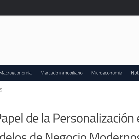
Macroeconomía
Mercado inmobiliario
Microeconomía
Not
S
Papel de la Personalización 
elos de Negocio Modernos