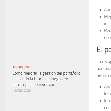
Aum
Mej
inc
Red
el 
El p
La reco
INVERSIONES
persona
Cómo mejorar la gestión del portafolio
herrami
aplicando la teoría de juegos en
estrategias de inversión
Aná
4 JUNIO 2026
los 
Inte
com