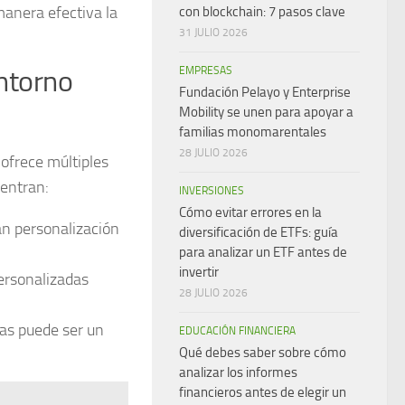
anera efectiva la
con blockchain: 7 pasos clave
31 JULIO 2026
EMPRESAS
entorno
Fundación Pelayo y Enterprise
Mobility se unen para apoyar a
familias monomarentales
28 JULIO 2026
 ofrece múltiples
uentran:
INVERSIONES
Cómo evitar errores en la
n personalización
diversificación de ETFs: guía
para analizar un ETF antes de
invertir
ersonalizadas
28 JULIO 2026
das puede ser un
EDUCACIÓN FINANCIERA
Qué debes saber sobre cómo
analizar los informes
financieros antes de elegir un