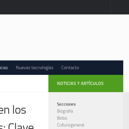
icias
Nuevas tecnologías
Contacto
NOTICIAS Y ARTÍCULOS
Secciones
en los
Biografía
Bolsa
: Clave
Cultura general