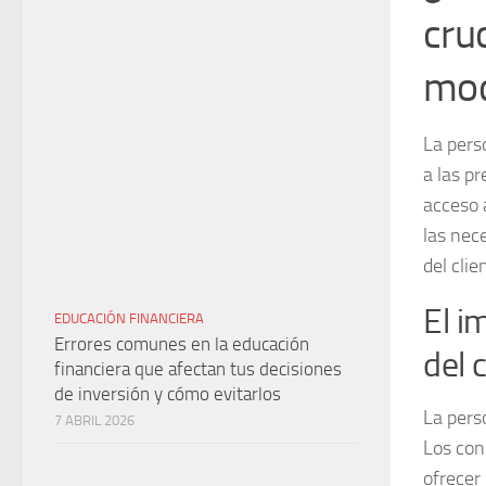
cru
mod
La pers
a las pr
acceso 
las nec
del clie
El i
EDUCACIÓN FINANCIERA
Errores comunes en la educación
del 
financiera que afectan tus decisiones
de inversión y cómo evitarlos
La pers
7 ABRIL 2026
Los con
ofrecer