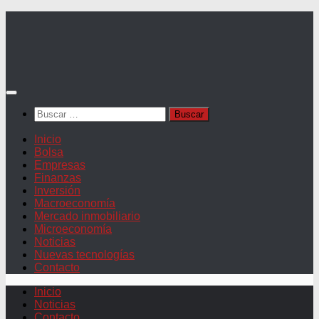
Saltar
al
contenido
Buscar:
Inicio
Bolsa
Empresas
Finanzas
Inversión
Macroeconomía
Mercado inmobiliario
Microeconomía
Noticias
Nuevas tecnologías
Contacto
Inicio
Noticias
Contacto