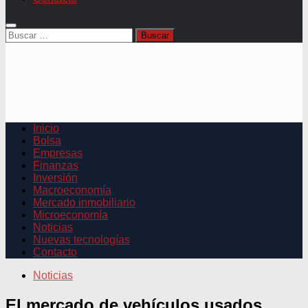
Buscar:
Inicio
Bolsa
Empresas
Finanzas
Inversión
Macroeconomía
Mercado inmobiliario
Microeconomía
Noticias
Nuevas tecnologías
Contacto
Noticias
El mercado de vehículos usados