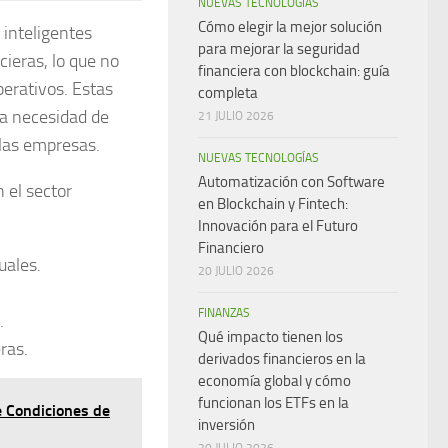
NUEVAS TECNOLOGÍAS
Cómo elegir la mejor solución
inteligentes
para mejorar la seguridad
ieras, lo que no
financiera con blockchain: guía
perativos. Estas
completa
la necesidad de
21 JULIO 2026
 las empresas.
NUEVAS TECNOLOGÍAS
Automatización con Software
 el sector
en Blockchain y Fintech:
Innovación para el Futuro
Financiero
uales.
20 JULIO 2026
FINANZAS
.
Qué impacto tienen los
ras.
derivados financieros en la
economía global y cómo
funcionan los ETFs en la
e Condiciones de
inversión