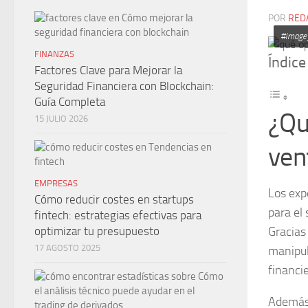
POR
RED
#image_
FINANZAS
Índice
Factores Clave para Mejorar la
Seguridad Financiera con Blockchain:
Guía Completa
¿Qu
15 JULIO 2026
ven
EMPRESAS
Los exp
Cómo reducir costes en startups
para el 
fintech: estrategias efectivas para
Gracias
optimizar tu presupuesto
17 AGOSTO 2025
manipul
financie
Además,