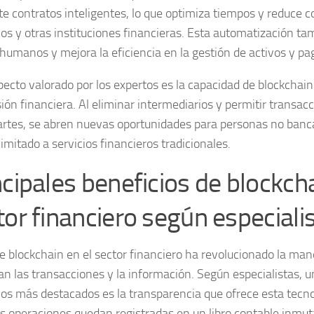
e contratos inteligentes, lo que optimiza tiempos y reduce c
os y otras instituciones financieras. Esta automatización t
 humanos y mejora la eficiencia en la gestión de activos y pa
pecto valorado por los expertos es la capacidad de blockchai
sión financiera
. Al eliminar intermediarios y permitir transac
artes, se abren nuevas oportunidades para personas no banc
imitado a servicios financieros tradicionales.
ncipales beneficios de blockcha
tor financiero según especiali
de
blockchain
en el sector financiero ha revolucionado la man
an las transacciones y la información. Según especialistas, u
ios más destacados es la
transparencia
que ofrece esta tecno
as operaciones quedan registradas en un libro contable inmut