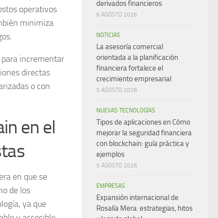
derivados financieros
ostos operativos
6 AGOSTO 2026
ambién minimiza
gos.
NOTICIAS
La asesoría comercial
orientada a la planificación
n para
incrementar
financiera fortalece el
ciones directas
crecimiento empresarial
arizadas o con
5 AGOSTO 2026
NUEVAS TECNOLOGÍAS
in en el
Tipos de aplicaciones en Cómo
mejorar la seguridad financiera
con blockchain: guía práctica y
stas
ejemplos
5 AGOSTO 2026
era en que se
EMPRESAS
no de los
Expansión internacional de
logía, ya que
Rosalía Mera: estrategias, hitos
able y accesible