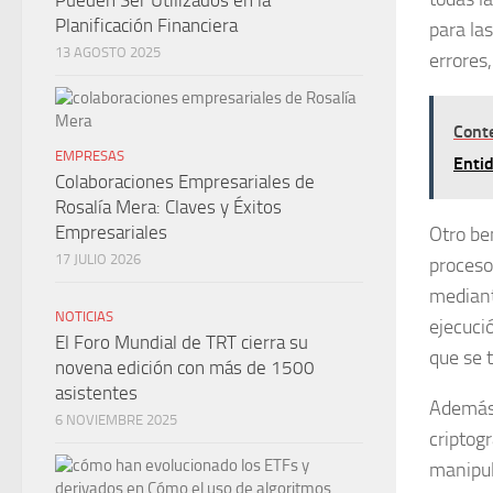
Pueden Ser Utilizados en la
Planificación Financiera
para la
13 AGOSTO 2025
errores
Cont
EMPRESAS
Entid
Colaboraciones Empresariales de
Rosalía Mera: Claves y Éxitos
Empresariales
Otro be
17 JULIO 2026
proceso
mediant
NOTICIAS
ejecuci
El Foro Mundial de TRT cierra su
que se 
novena edición con más de 1500
asistentes
Además,
6 NOVIEMBRE 2025
criptogr
manipul