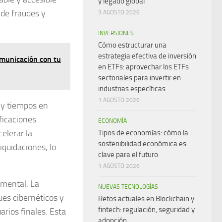
y legado global
 de fraudes y
3 AGOSTO 2026
INVERSIONES
Cómo estructurar una
estrategia efectiva de inversión
omunicación con tu
en ETFs: aprovechar los ETFs
sectoriales para invertir en
industrias específicas
1 AGOSTO 2026
 y tiempos
en
ficaciones
ECONOMÍA
elerar la
Tipos de economías: cómo la
sostenibilidad económica es
quidaciones, lo
clave para el futuro
1 AGOSTO 2026
mental. La
NUEVAS TECNOLOGÍAS
ues cibernéticos y
Retos actuales en Blockchain y
fintech: regulación, seguridad y
arios finales. Esta
adopción