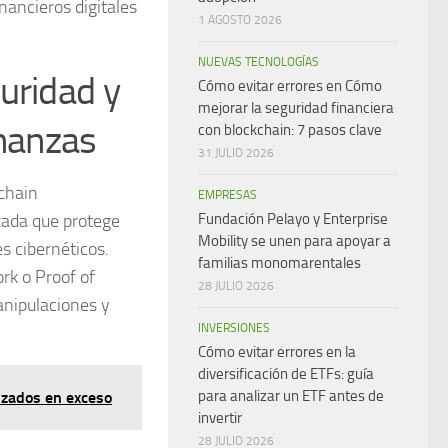
nancieros digitales
1 AGOSTO 2026
NUEVAS TECNOLOGÍAS
uridad y
Cómo evitar errores en Cómo
mejorar la seguridad financiera
inanzas
con blockchain: 7 pasos clave
31 JULIO 2026
chain
EMPRESAS
zada que protege
Fundación Pelayo y Enterprise
Mobility se unen para apoyar a
es cibernéticos.
familias monomarentales
rk o Proof of
28 JULIO 2026
anipulaciones y
INVERSIONES
Cómo evitar errores en la
diversificación de ETFs: guía
para analizar un ETF antes de
izados en exceso
invertir
28 JULIO 2026