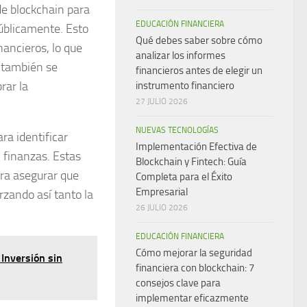
 de blockchain para
EDUCACIÓN FINANCIERA
públicamente. Esto
Qué debes saber sobre cómo
nancieros, lo que
analizar los informes
, también se
financieros antes de elegir un
rar la
instrumento financiero
27 JULIO 2026
NUEVAS TECNOLOGÍAS
ra identificar
Implementación Efectiva de
n finanzas. Estas
Blockchain y Fintech: Guía
ra asegurar que
Completa para el Éxito
Empresarial
rzando así tanto la
26 JULIO 2026
EDUCACIÓN FINANCIERA
Cómo mejorar la seguridad
Inversión sin
financiera con blockchain: 7
consejos clave para
implementar eficazmente