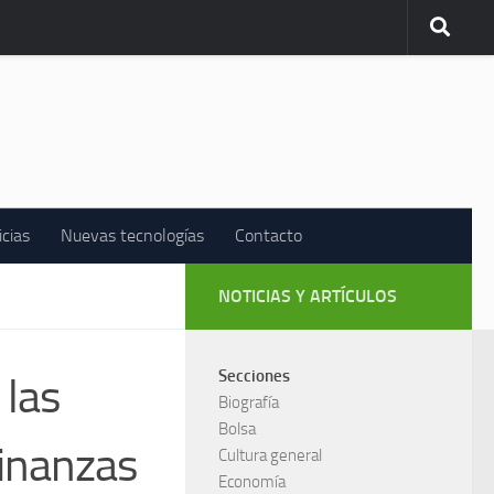
icias
Nuevas tecnologías
Contacto
NOTICIAS Y ARTÍCULOS
Secciones
 las
Biografía
Bolsa
finanzas
Cultura general
Economía