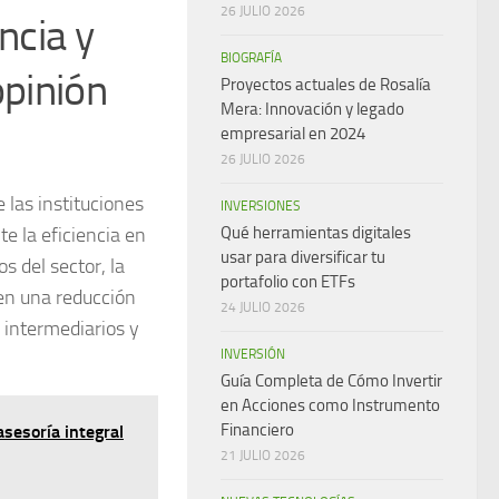
26 JULIO 2026
ncia y
BIOGRAFÍA
opinión
Proyectos actuales de Rosalía
Mera: Innovación y legado
empresarial en 2024
26 JULIO 2026
 las instituciones
INVERSIONES
e la eficiencia en
Qué herramientas digitales
usar para diversificar tu
s del sector, la
portafolio con ETFs
ten una reducción
24 JULIO 2026
o intermediarios y
INVERSIÓN
Guía Completa de Cómo Invertir
en Acciones como Instrumento
Financiero
asesoría integral
21 JULIO 2026