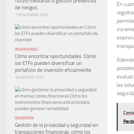
futuro mediante la gestión preventiva
En cuan
de riesgos
registr
1 NOVIEMBRE 2025
permite
increme
examina
transpa
INVERSIONES
Cómo encontrar oportunidades: Cómo
Además,
los ETFs pueden diversificar un
posible
portafolio de inversión eficazmente
evaluac
18 AGOSTO 2025
las sol
segurid
Cont
INVERSIÓN
Perde
Gestión de la privacidad y seguridad en
transacciones financieras: cómo los