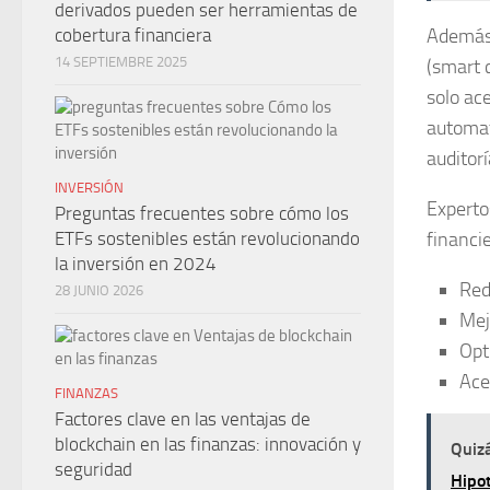
derivados pueden ser herramientas de
Además,
cobertura financiera
14 SEPTIEMBRE 2025
(smart 
solo ac
automat
auditor
INVERSIÓN
Experto
Preguntas frecuentes sobre cómo los
financi
ETFs sostenibles están revolucionando
la inversión en 2024
Red
28 JUNIO 2026
Mej
Opt
Ace
FINANZAS
Factores clave en las ventajas de
blockchain en las finanzas: innovación y
Quizá
seguridad
Hipo