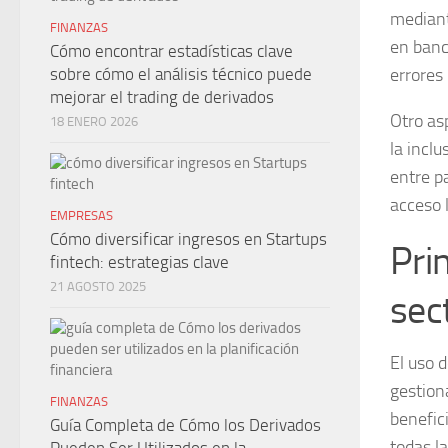
mediant
FINANZAS
en banc
Cómo encontrar estadísticas clave
errores
sobre cómo el análisis técnico puede
mejorar el trading de derivados
Otro as
18 ENERO 2026
la inclu
entre p
acceso l
EMPRESAS
Cómo diversificar ingresos en Startups
Pri
fintech: estrategias clave
21 AGOSTO 2025
sec
El uso 
gestion
FINANZAS
benefic
Guía Completa de Cómo los Derivados
todas l