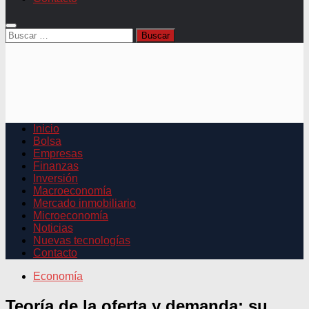
Buscar:
Inicio
Bolsa
Empresas
Finanzas
Inversión
Macroeconomía
Mercado inmobiliario
Microeconomía
Noticias
Nuevas tecnologías
Contacto
Economía
Teoría de la oferta y demanda: su