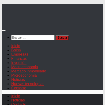
Saltar
al
contenido
Buscar:
Inicio
Bolsa
Empresas
Finanzas
Inversión
Macroeconomía
Mercado inmobiliario
Microeconomía
Noticias
Nuevas tecnologías
Contacto
Inicio
Noticias
Contacto