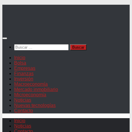
Saltar
al
contenido
Buscar:
Inicio
Bolsa
Empresas
Finanzas
Inversión
Macroeconomía
Mercado inmobiliario
Microeconomía
Noticias
Nuevas tecnologías
Contacto
Inicio
Noticias
Contacto