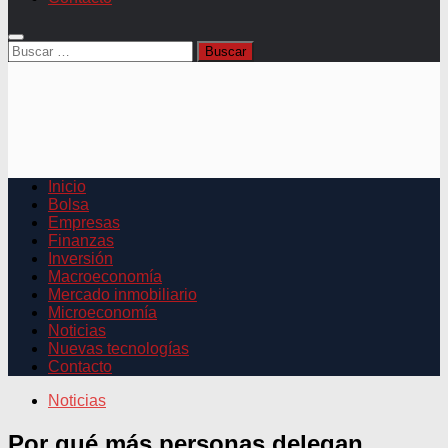
Buscar:
Inicio
Bolsa
Empresas
Finanzas
Inversión
Macroeconomía
Mercado inmobiliario
Microeconomía
Noticias
Nuevas tecnologías
Contacto
Noticias
Por qué más personas delegan