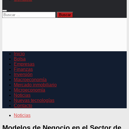
Buscar:
Inicio
Bolsa
Empresas
Finanzas
Inversión
Macroeconomía
Mercado inmobiliario
Microeconomía
Noticias
Nuevas tecnologías
Contacto
Noticias
Modelos de Negocio en el Sector de