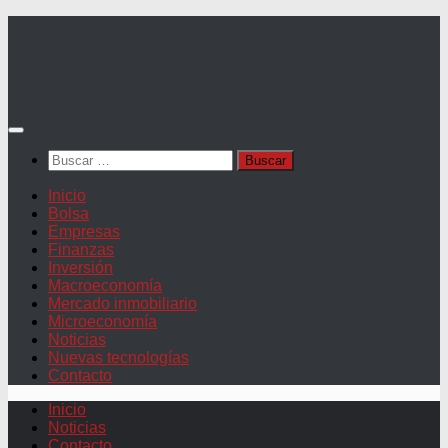
Saltar
al
contenido
Buscar:
Inicio
Bolsa
Empresas
Finanzas
Inversión
Macroeconomía
Mercado inmobiliario
Microeconomía
Noticias
Nuevas tecnologías
Contacto
Inicio
Noticias
Contacto