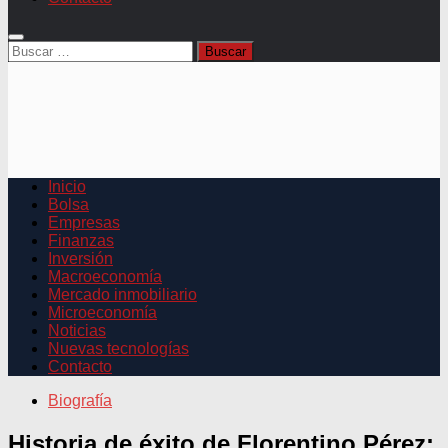
Buscar:
Inicio
Bolsa
Empresas
Finanzas
Inversión
Macroeconomía
Mercado inmobiliario
Microeconomía
Noticias
Nuevas tecnologías
Contacto
Biografía
Historia de éxito de Florentino Pérez: