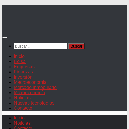
Saltar
al
contenido
Buscar:
Inicio
Bolsa
Empresas
Finanzas
Inversión
Macroeconomía
Mercado inmobiliario
Microeconomía
Noticias
Nuevas tecnologías
Contacto
Inicio
Noticias
Contacto