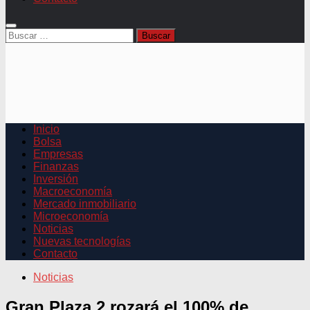
Buscar:
Inicio
Bolsa
Empresas
Finanzas
Inversión
Macroeconomía
Mercado inmobiliario
Microeconomía
Noticias
Nuevas tecnologías
Contacto
Noticias
Gran Plaza 2 rozará el 100% de