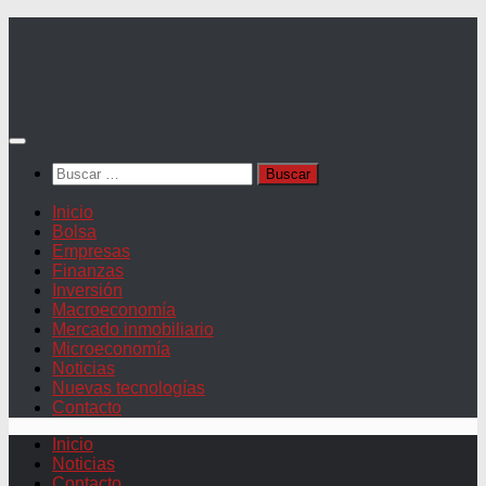
Saltar
al
contenido
Buscar:
Inicio
Bolsa
Empresas
Finanzas
Inversión
Macroeconomía
Mercado inmobiliario
Microeconomía
Noticias
Nuevas tecnologías
Contacto
Inicio
Noticias
Contacto