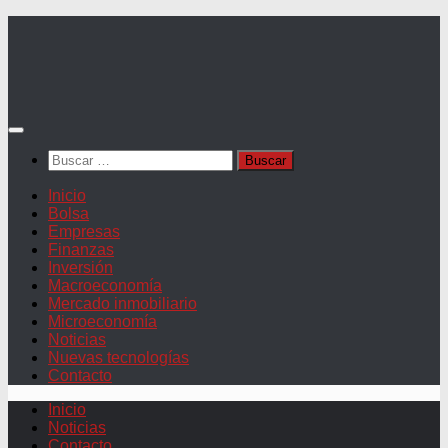
Saltar
al
contenido
Buscar:
Inicio
Bolsa
Empresas
Finanzas
Inversión
Macroeconomía
Mercado inmobiliario
Microeconomía
Noticias
Nuevas tecnologías
Contacto
Inicio
Noticias
Contacto