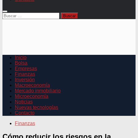
Buscar:
Inicio
Bolsa
Empresas
Finanzas
Inversión
Macroeconomía
Mercado inmobiliario
Microeconomía
Noticias
Nuevas tecnologías
Contacto
Finanzas
Cómo reducir los riesgos en la