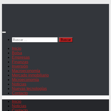
Saltar
al
contenido
Buscar:
Inicio
Bolsa
Empresas
Finanzas
Inversión
Macroeconomía
Mercado inmobiliario
Microeconomía
Noticias
Nuevas tecnologías
Contacto
Inicio
Noticias
Contacto