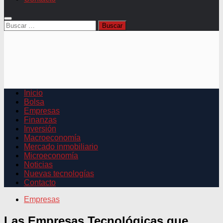
Buscar:
Inicio
Bolsa
Empresas
Finanzas
Inversión
Macroeconomía
Mercado inmobiliario
Microeconomía
Noticias
Nuevas tecnologías
Contacto
Empresas
Las Empresas Tecnológicas que