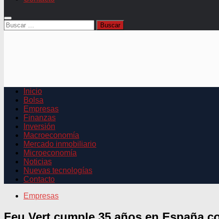
Buscar:
Inicio
Bolsa
Empresas
Finanzas
Inversión
Macroeconomía
Mercado inmobiliario
Microeconomía
Noticias
Nuevas tecnologías
Contacto
Empresas
Feu Vert cumple 35 años en España c