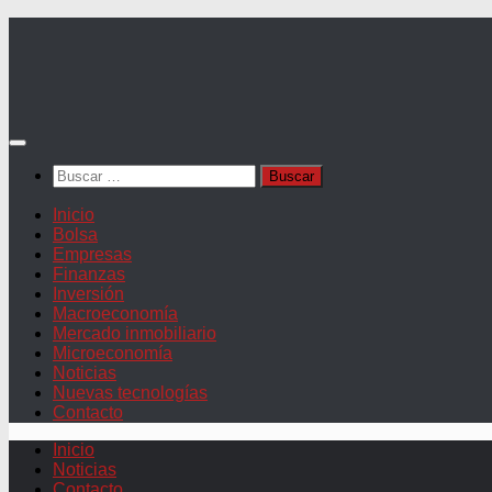
Saltar
al
contenido
Buscar:
Inicio
Bolsa
Empresas
Finanzas
Inversión
Macroeconomía
Mercado inmobiliario
Microeconomía
Noticias
Nuevas tecnologías
Contacto
Inicio
Noticias
Contacto