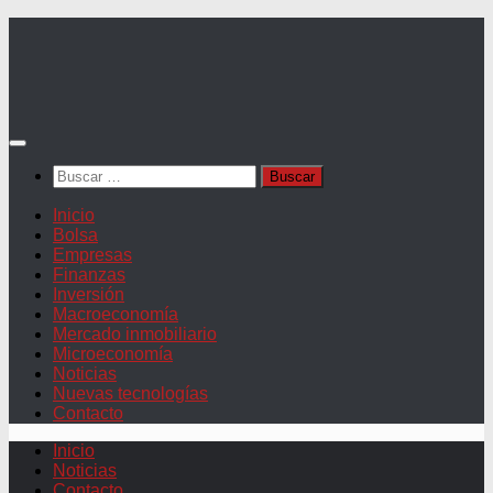
Saltar
al
contenido
Buscar:
Inicio
Bolsa
Empresas
Finanzas
Inversión
Macroeconomía
Mercado inmobiliario
Microeconomía
Noticias
Nuevas tecnologías
Contacto
Inicio
Noticias
Contacto