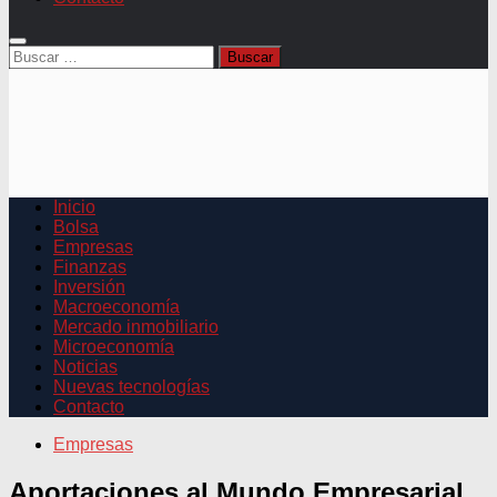
Buscar:
Inicio
Bolsa
Empresas
Finanzas
Inversión
Macroeconomía
Mercado inmobiliario
Microeconomía
Noticias
Nuevas tecnologías
Contacto
Empresas
Aportaciones al Mundo Empresarial