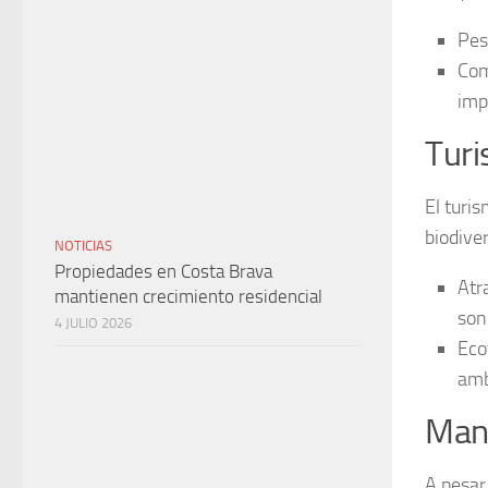
Pes
Com
imp
Tur
El turi
biodive
NOTICIAS
Propiedades en Costa Brava
Atr
mantienen crecimiento residencial
son
4 JULIO 2026
Eco
amb
Man
A pesar