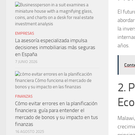
El futu
abordar
la inver
EMPRESAS
interna
La asesoría especializada impulsa
años.
decisiones inmobiliarias más seguras
en España
7 JUNIO 2026
Cont
2. 
FINANZAS
Eco
Cómo evitar errores en la planificación
financiera: guía para entender el
mercado de bonos y su impacto en tus
Malawi,
finanzas
crecimi
16 AGOSTO 2025
princip