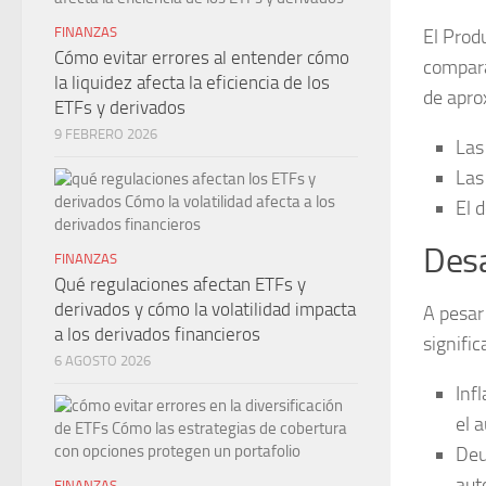
FINANZAS
El Prod
Cómo evitar errores al entender cómo
compara
la liquidez afecta la eficiencia de los
de apr
ETFs y derivados
9 FEBRERO 2026
Las
Las
El d
Des
FINANZAS
Qué regulaciones afectan ETFs y
derivados y cómo la volatilidad impacta
A pesar
a los derivados financieros
signifi
6 AGOSTO 2026
Infl
el 
Deu
aut
FINANZAS