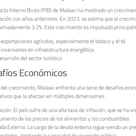
ucto Interno Bruto (PIB) de Malawi ha mostrado un crecimie
ción con años anteriores. En 2023, se estima que el crecimi
oximadamente
3.2%
. Este crecimiento es impulsado principal
 exportaciones agrícolas, especialmente el tabaco y el té.
 inversiones en infraestructura energética.
esarrollo del sector turístico.
afíos Económicos
 del crecimiento, Malawi enfrenta una serie de
desafíos eco
cativos que la afectan en múltiples dimensiones:
ación:
El país sufre de una alta tasa de inflación, que se ha v
aumento de los precios de los alimentos y los combustibles.
da Externa:
La carga de la deuda externa sigue siendo un pr
oridades, limitando la capacidad de inversión pública.