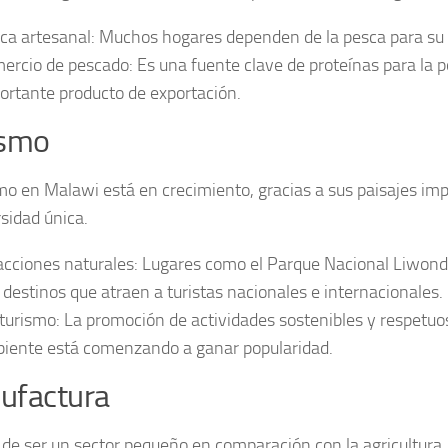
ca artesanal: Muchos hogares dependen de la pesca para su s
ercio de pescado: Es una fuente clave de proteínas para la p
ortante producto de exportación.
ismo
smo en Malawi está en crecimiento, gracias a sus paisajes im
rsidad única.
acciones naturales: Lugares como el Parque Nacional Liwond
 destinos que atraen a turistas nacionales e internacionales.
turismo: La promoción de actividades sostenibles y respetuo
iente está comenzando a ganar popularidad.
ufactura
 de ser un sector pequeño en comparación con la agricultura