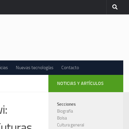
icias
Nuevas tecnologías
Contacto
NOTICIAS Y ARTÍCULOS
Secciones
i:
Biografía
Bolsa
Futuras
Cultura general