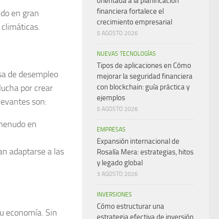
orientada a la planificación
financiera fortalece el
do en gran
crecimiento empresarial
 climáticas.
5 AGOSTO 2026
NUEVAS TECNOLOGÍAS
Tipos de aplicaciones en Cómo
asa de desempleo
mejorar la seguridad financiera
lucha por crear
con blockchain: guía práctica y
ejemplos
levantes son:
5 AGOSTO 2026
 menudo en
EMPRESAS
Expansión internacional de
n adaptarse a las
Rosalía Mera: estrategias, hitos
y legado global
3 AGOSTO 2026
INVERSIONES
Cómo estructurar una
su economía. Sin
estrategia efectiva de inversión