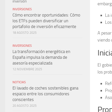
embargo
INVERSIONES
Cómo encontrar oportunidades: Cómo
La i
los ETFs pueden diversificar un
Los
portafolio de inversión eficazmente
A pesar
18 AGOSTO 2025
viendo 
INVERSIONES
Inic
La transformación energética en
España impulsa la demanda de
asesoría especializada
El gobi
12 NOVIEMBRE 2025
los pro
NOTICIAS
Ref
El lavado de coches sostenibles gana
Pro
espacio entre los consumidores
Aso
conscientes
20 AGOSTO 2025
Pron