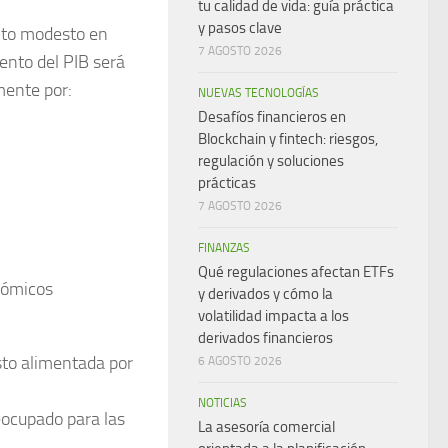
tu calidad de vida: guía práctica
y pasos clave
nto modesto en
7 AGOSTO 2026
ento del PIB será
mente por:
NUEVAS TECNOLOGÍAS
Desafíos financieros en
Blockchain y fintech: riesgos,
regulación y soluciones
prácticas
7 AGOSTO 2026
FINANZAS
Qué regulaciones afectan ETFs
nómicos
y derivados y cómo la
volatilidad impacta a los
derivados financieros
isto alimentada por
6 AGOSTO 2026
NOTICIAS
eocupado para las
La asesoría comercial