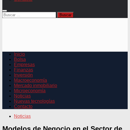
Buscar:
Inicio
Bolsa
Empresas
Finanzas
Inversión
Macroeconomía
Mercado inmobiliario
Microeconomía
Noticias
Nuevas tecnologías
Contacto
Noticias
Modelos de Negocio en el Sector de