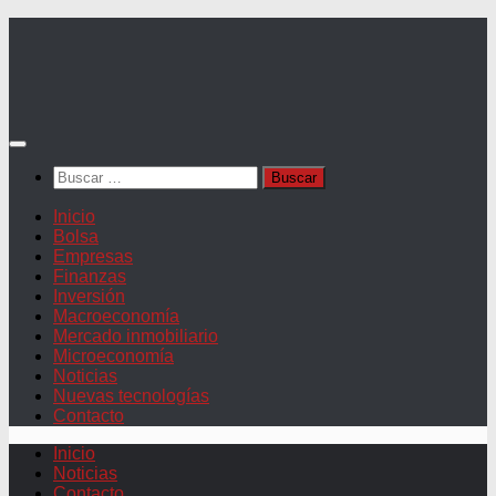
Saltar
al
contenido
Buscar:
Inicio
Bolsa
Empresas
Finanzas
Inversión
Macroeconomía
Mercado inmobiliario
Microeconomía
Noticias
Nuevas tecnologías
Contacto
Inicio
Noticias
Contacto