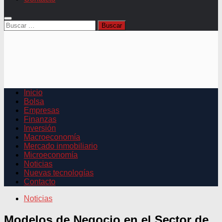
Buscar:
Inicio
Bolsa
Empresas
Finanzas
Inversión
Macroeconomía
Mercado inmobiliario
Microeconomía
Noticias
Nuevas tecnologías
Contacto
Noticias
Modelos de Negocio en el Sector de