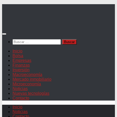
Saltar
al
contenido
Buscar:
Inicio
Bolsa
Empresas
Finanzas
Inversión
Macroeconomía
Mercado inmobiliario
Microeconomía
Noticias
Nuevas tecnologías
Contacto
Inicio
Noticias
Contacto