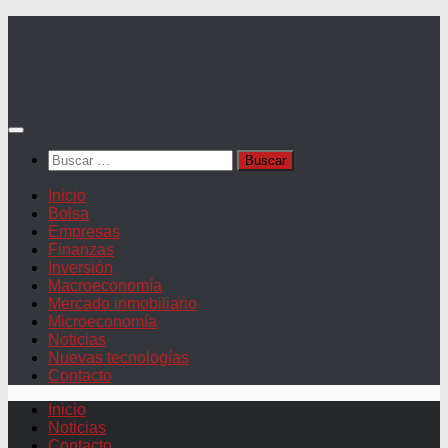
Saltar
al
contenido
Buscar:
Inicio
Bolsa
Empresas
Finanzas
Inversión
Macroeconomía
Mercado inmobiliario
Microeconomía
Noticias
Nuevas tecnologías
Contacto
Inicio
Noticias
Contacto