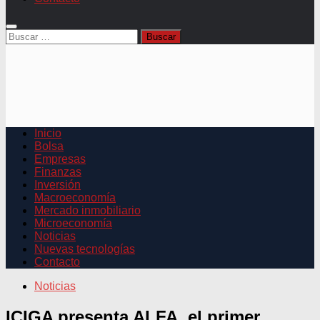
Buscar:
Inicio
Bolsa
Empresas
Finanzas
Inversión
Macroeconomía
Mercado inmobiliario
Microeconomía
Noticias
Nuevas tecnologías
Contacto
Noticias
ICIGA presenta ALFA, el primer