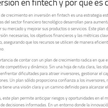
rsión en fintech y por qué es c
 de crecimiento en inversión en fintech
es una estrategia es
s del sector financiero tecnológico desarrollan para aumenta
r su mercado y mejorar sus productos o servicios. Este plan d
sión necesarias, los objetivos financieros y las métricas clav
o, asegurando que los recursos se utilicen de manera eficien
no.
rtancia de contar con un plan de crecimiento radica en que el
te competitivo y dinámico. Sin una hoja de ruta clara, las s
nfrentar dificultades para atraer inversores, gestionar el cap
ones. Un plan sólido proporciona confianza a los inversores,
 tiene una visión clara y un camino definido para alcanzar el
 este plan permite anticipar riesgos y oportunidades en el m
 de decisiones informadas. En un entorno donde la innovació