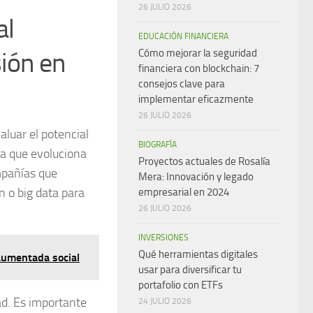
26 JULIO 2026
al
EDUCACIÓN FINANCIERA
sión en
Cómo mejorar la seguridad
financiera con blockchain: 7
consejos clave para
implementar eficazmente
26 JULIO 2026
aluar el
potencial
BIOGRAFÍA
la que evoluciona
Proyectos actuales de Rosalía
ompañías que
Mera: Innovación y legado
in o big data para
empresarial en 2024
26 JULIO 2026
INVERSIONES
Qué herramientas digitales
 aumentada social
usar para diversificar tu
portafolio con ETFs
ad
. Es importante
24 JULIO 2026