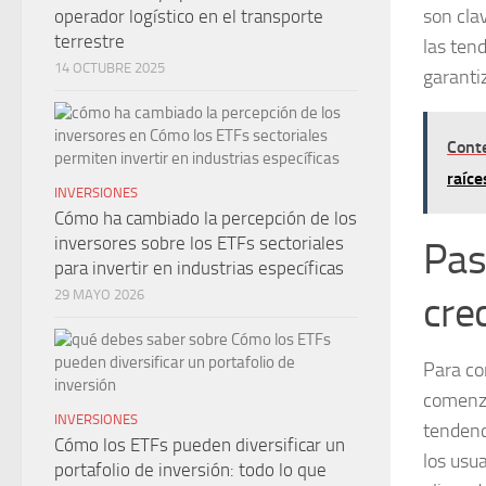
son cla
operador logístico en el transporte
terrestre
las ten
14 OCTUBRE 2025
garantiz
Cont
raíce
INVERSIONES
Cómo ha cambiado la percepción de los
inversores sobre los ETFs sectoriales
Pas
para invertir en industrias específicas
29 MAYO 2026
cre
Para co
comenza
INVERSIONES
tendenc
Cómo los ETFs pueden diversificar un
los usua
portafolio de inversión: todo lo que