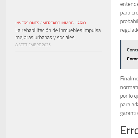
entende
para cr
probabi
INVERSIONES
/
MERCADO INMOBILIARIO
regulad
La rehabilitación de inmuebles impulsa
mejoras urbanas y sociales
8 SEPTIEMBRE 2025
Cont
Comm
Finalme
normat
por lo 
para ad
garanti
Err