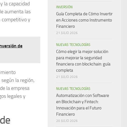
y la capacidad
INVERSIÓN
ble aumenta las
Guía Completa de Cómo Invertir
n competitivo y
en Acciones como Instrumento
Financiero
21 JULIO 2026
NUEVAS TECNOLOGÍAS
Inversión de
Cómo elegir la mejor solución
para mejorar la seguridad
financiera con blockchain: guía
completa
limiento
21 JULIO 2026
 según la región,
 de la empresa
NUEVAS TECNOLOGÍAS
gos legales y
Automatización con Software
en Blockchain y Fintech:
Innovación para el Futuro
Financiero
 de
20 JULIO 2026