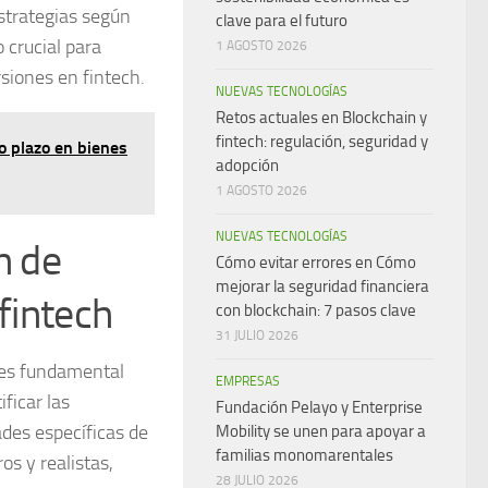
estrategias según
clave para el futuro
 crucial para
1 AGOSTO 2026
rsiones en fintech.
NUEVAS TECNOLOGÍAS
Retos actuales en Blockchain y
fintech: regulación, seguridad y
go plazo en bienes
adopción
1 AGOSTO 2026
NUEVAS TECNOLOGÍAS
n de
Cómo evitar errores en Cómo
mejorar la seguridad financiera
fintech
con blockchain: 7 pasos clave
31 JULIO 2026
, es fundamental
EMPRESAS
ficar las
Fundación Pelayo y Enterprise
ades específicas de
Mobility se unen para apoyar a
familias monomarentales
os y realistas,
28 JULIO 2026