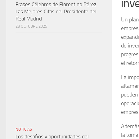
inve
Frases Célebres de Florentino Pérez:
Las Mejores Citas del Presidente del
Real Madrid
Un
plan
28 OCTUBRE 2025
empresa
expandi
de inver
progres
el retor
La impo
altamen
pueden e
operaci
empresa
Además,
NOTICIAS
la toma
Los desafíos y oportunidades del