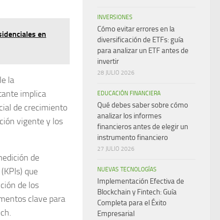
INVERSIONES
Cómo evitar errores en la
sidenciales en
diversificación de ETFs: guía
para analizar un ETF antes de
invertir
28 JULIO 2026
e la
stante implica
EDUCACIÓN FINANCIERA
Qué debes saber sobre cómo
ncial de crecimiento
analizar los informes
ción vigente y los
financieros antes de elegir un
instrumento financiero
27 JULIO 2026
medición de
 (KPIs) que
NUEVAS TECNOLOGÍAS
Implementación Efectiva de
ción de los
Blockchain y Fintech: Guía
ementos clave para
Completa para el Éxito
ech.
Empresarial