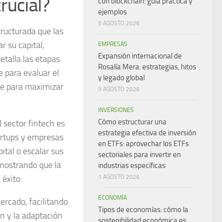
rucial?
con blockchain: guía práctica y
ejemplos
5 AGOSTO 2026
tructurada que las
r su capital,
EMPRESAS
Expansión internacional de
etalla las etapas
Rosalía Mera: estrategias, hitos
e para evaluar el
y legado global
te para maximizar
3 AGOSTO 2026
INVERSIONES
Cómo estructurar una
 sector fintech es
estrategia efectiva de inversión
tartups y empresas
en ETFs: aprovechar los ETFs
ital o escalar sus
sectoriales para invertir en
 mostrando que la
industrias específicas
 éxito.
1 AGOSTO 2026
ECONOMÍA
ercado, facilitando
Tipos de economías: cómo la
n y la adaptación
sostenibilidad económica es