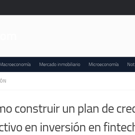
Macroeconomía
Mercado inmobiliario
Microeconomía
Not
IÓN
o construir un plan de cre
ctivo en inversión en fintec