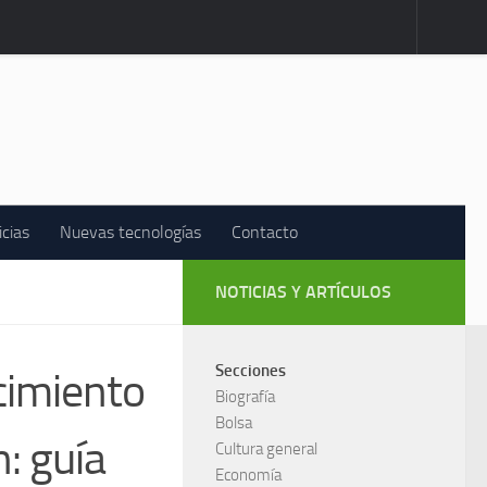
icias
Nuevas tecnologías
Contacto
NOTICIAS Y ARTÍCULOS
Secciones
cimiento
Biografía
Bolsa
h: guía
Cultura general
Economía