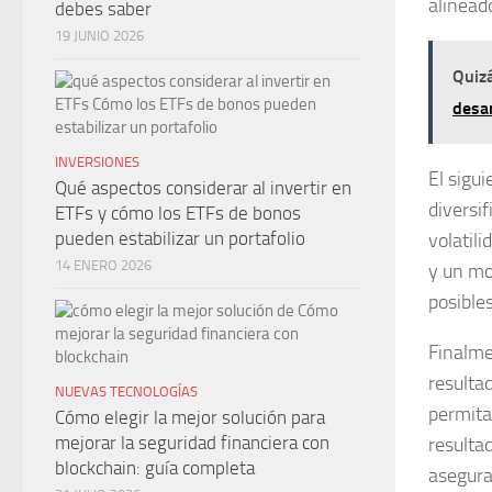
alinead
debes saber
19 JUNIO 2026
Quizá
desar
INVERSIONES
El sigu
Qué aspectos considerar al invertir en
diversif
ETFs y cómo los ETFs de bonos
pueden estabilizar un portafolio
volatili
14 ENERO 2026
y un mo
posible
Finalme
resulta
NUEVAS TECNOLOGÍAS
permitan
Cómo elegir la mejor solución para
mejorar la seguridad financiera con
resulta
blockchain: guía completa
asegura