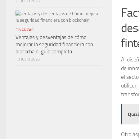
21 JULIO 2026
Fac
des
FINANZAS
Ventajas y desventajas de cómo
fin
mejorar la seguridad financiera con
blockchain: guía completa
Al dise
10 JULIO 2026
de inno
el sect
utilicen
transfo
Quizá
Otro asp