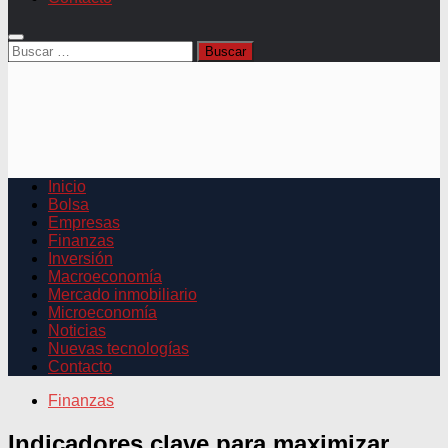
Buscar:
Inicio
Bolsa
Empresas
Finanzas
Inversión
Macroeconomía
Mercado inmobiliario
Microeconomía
Noticias
Nuevas tecnologías
Contacto
Finanzas
Indicadores clave para maximizar