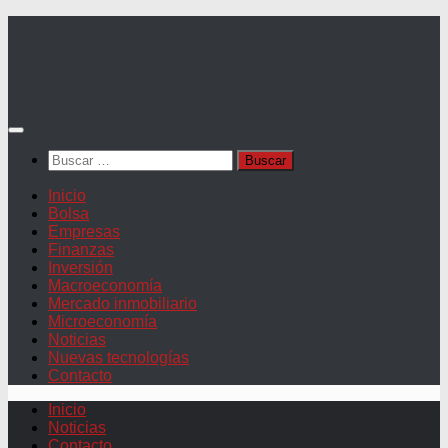
Saltar
al
contenido
Buscar:
Inicio
Bolsa
Empresas
Finanzas
Inversión
Macroeconomía
Mercado inmobiliario
Microeconomía
Noticias
Nuevas tecnologías
Contacto
Inicio
Noticias
Contacto