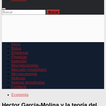
Buscar:
Inicio
Bolsa
Empresas
Finanzas
Inversión
Macroeconomía
Mercado inmobiliario
Microeconomía
Noticias
Nuevas tecnologías
Contacto
Economía
Hector Garcia-Molina y la teoría del