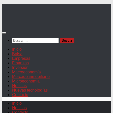
Saltar
al
contenido
Buscar:
Inicio
Bolsa
Empresas
Finanzas
Inversión
Macroeconomía
Mercado inmobiliario
Microeconomía
Noticias
Nuevas tecnologías
Contacto
Inicio
Noticias
Contacto