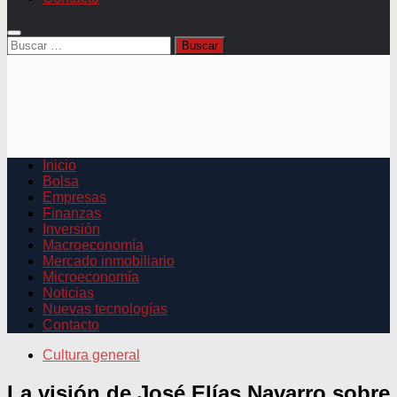
Buscar:
Inicio
Bolsa
Empresas
Finanzas
Inversión
Macroeconomía
Mercado inmobiliario
Microeconomía
Noticias
Nuevas tecnologías
Contacto
Cultura general
La visión de José Elías Navarro sobre