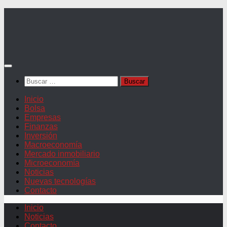
Saltar
al
contenido
Buscar:
Inicio
Bolsa
Empresas
Finanzas
Inversión
Macroeconomía
Mercado inmobiliario
Microeconomía
Noticias
Nuevas tecnologías
Contacto
Inicio
Noticias
Contacto