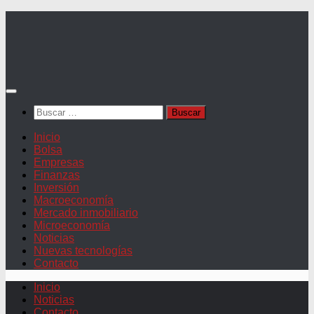
Saltar
al
contenido
Buscar:
Inicio
Bolsa
Empresas
Finanzas
Inversión
Macroeconomía
Mercado inmobiliario
Microeconomía
Noticias
Nuevas tecnologías
Contacto
Inicio
Noticias
Contacto