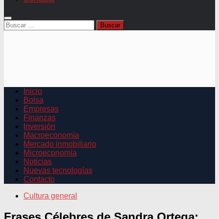
Buscar:
Inicio
Bolsa
Empresas
Finanzas
Inversión
Macroeconomía
Mercado inmobiliario
Microeconomía
Noticias
Nuevas tecnologías
Contacto
Cultura general
Frases Célebres de Sandra Ortega: