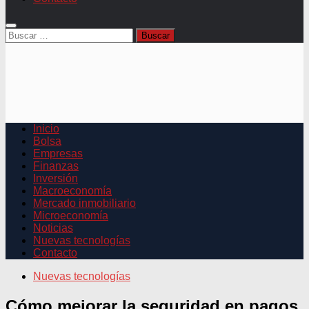
Buscar:
Inicio
Bolsa
Empresas
Finanzas
Inversión
Macroeconomía
Mercado inmobiliario
Microeconomía
Noticias
Nuevas tecnologías
Contacto
Nuevas tecnologías
Cómo mejorar la seguridad en pagos