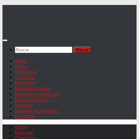
Saltar
al
contenido
Buscar:
Inicio
Bolsa
Empresas
Finanzas
Inversión
Macroeconomía
Mercado inmobiliario
Microeconomía
Noticias
Nuevas tecnologías
Contacto
Inicio
Noticias
Contacto