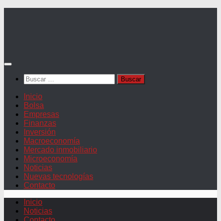
Saltar
al
contenido
Buscar:
Inicio
Bolsa
Empresas
Finanzas
Inversión
Macroeconomía
Mercado inmobiliario
Microeconomía
Noticias
Nuevas tecnologías
Contacto
Inicio
Noticias
Contacto