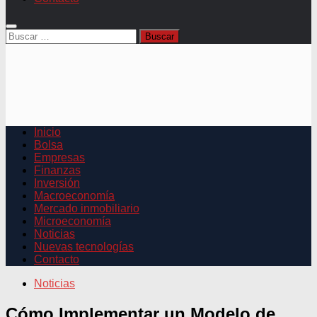
Buscar:
Inicio
Bolsa
Empresas
Finanzas
Inversión
Macroeconomía
Mercado inmobiliario
Microeconomía
Noticias
Nuevas tecnologías
Contacto
Noticias
Cómo Implementar un Modelo de