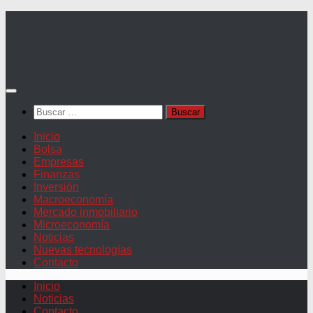
Saltar
al
contenido
Buscar:
Inicio
Bolsa
Empresas
Finanzas
Inversión
Macroeconomía
Mercado inmobiliario
Microeconomía
Noticias
Nuevas tecnologías
Contacto
Inicio
Noticias
Contacto