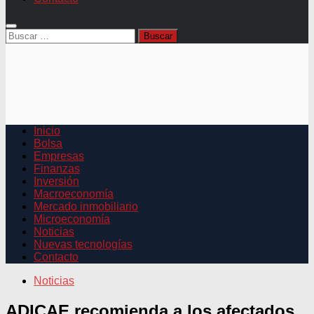
Buscar:
Inicio
Bolsa
Empresas
Finanzas
Inversión
Macroeconomía
Mercado inmobiliario
Microeconomía
Noticias
Nuevas tecnologías
Contacto
Noticias
ADICAE recomienda a los afectados