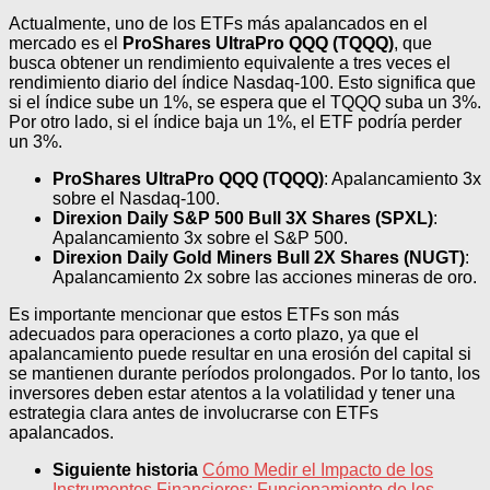
Actualmente, uno de los ETFs más apalancados en el
mercado es el
ProShares UltraPro QQQ (TQQQ)
, que
busca obtener un rendimiento equivalente a tres veces el
rendimiento diario del índice Nasdaq-100. Esto significa que
si el índice sube un 1%, se espera que el TQQQ suba un 3%.
Por otro lado, si el índice baja un 1%, el ETF podría perder
un 3%.
ProShares UltraPro QQQ (TQQQ)
: Apalancamiento 3x
sobre el Nasdaq-100.
Direxion Daily S&P 500 Bull 3X Shares (SPXL)
:
Apalancamiento 3x sobre el S&P 500.
Direxion Daily Gold Miners Bull 2X Shares (NUGT)
:
Apalancamiento 2x sobre las acciones mineras de oro.
Es importante mencionar que estos ETFs son más
adecuados para operaciones a corto plazo, ya que el
apalancamiento puede resultar en una erosión del capital si
se mantienen durante períodos prolongados. Por lo tanto, los
inversores deben estar atentos a la volatilidad y tener una
estrategia clara antes de involucrarse con ETFs
apalancados.
Siguiente historia
Cómo Medir el Impacto de los
Instrumentos Financieros: Funcionamiento de los