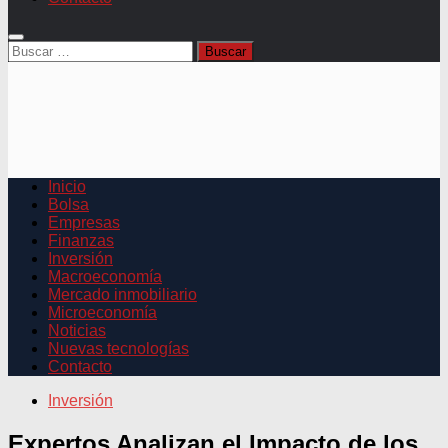
Buscar:
Inicio
Bolsa
Empresas
Finanzas
Inversión
Macroeconomía
Mercado inmobiliario
Microeconomía
Noticias
Nuevas tecnologías
Contacto
Inversión
Expertos Analizan el Impacto de los