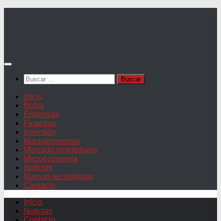
Saltar
al
contenido
Buscar:
Inicio
Bolsa
Empresas
Finanzas
Inversión
Macroeconomía
Mercado inmobiliario
Microeconomía
Noticias
Nuevas tecnologías
Contacto
Inicio
Noticias
Contacto