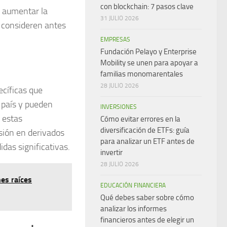
con blockchain: 7 pasos clave
e aumentar la
31 JULIO 2026
s consideren antes
EMPRESAS
Fundación Pelayo y Enterprise
Mobility se unen para apoyar a
familias monomarentales
28 JULIO 2026
ecíficas que
 país y pueden
INVERSIONES
 estas
Cómo evitar errores en la
diversificación de ETFs: guía
rsión en derivados
para analizar un ETF antes de
idas significativas.
invertir
28 JULIO 2026
nes raíces
EDUCACIÓN FINANCIERA
Qué debes saber sobre cómo
analizar los informes
financieros antes de elegir un