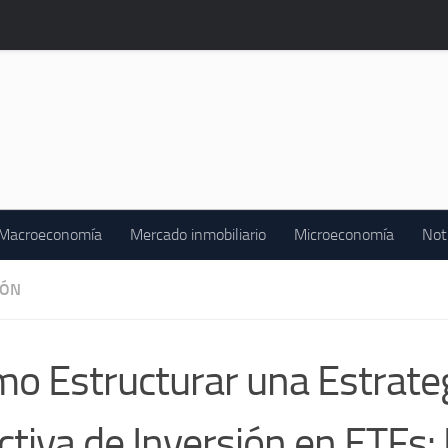
Macroeconomía
Mercado inmobiliario
Microeconomía
Not
IÓN
o Estructurar una Estrate
ctiva de Inversión en ETFs