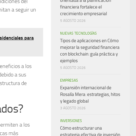
orientada a la planificación
ndiciones del
financiera fortalece el
mitan a seguir un
crecimiento empresarial
5 AGOSTO 2026
NUEVAS TECNOLOGÍAS
esidenciales para
Tipos de aplicaciones en Cómo
mejorar la seguridad financiera
con blockchain: guía práctica y
ejemplos
neficios a los
5 AGOSTO 2026
debido a sus
EMPRESAS
structura de
Expansión internacional de
Rosalía Mera: estrategias, hitos
y legado global
ados?
3 AGOSTO 2026
INVERSIONES
ermiten a los
Cómo estructurar una
ticas más
estrategia efectiva de inversión