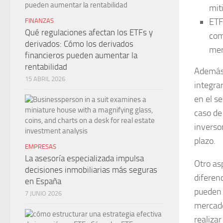
miti
ETF
FINANZAS
Qué regulaciones afectan los ETFs y
com
derivados: Cómo los derivados
mer
financieros pueden aumentar la
rentabilidad
Además 
15 ABRIL 2026
integra
en el s
caso de
inverso
plazo.
EMPRESAS
La asesoría especializada impulsa
Otro asp
decisiones inmobiliarias más seguras
diferen
en España
pueden 
7 JUNIO 2026
mercado
realiza