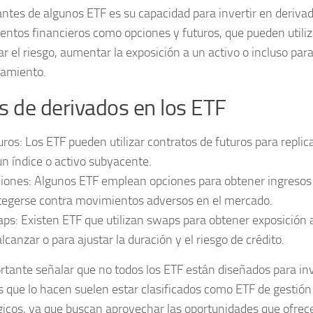
antes de algunos ETF es su capacidad para invertir en
deriva
entos financieros como opciones y futuros, que pueden utili
r el riesgo, aumentar la exposición a un activo o incluso par
amiento.
s de derivados en los ETF
uros:
Los ETF pueden utilizar contratos de futuros para replic
un índice o activo subyacente.
iones:
Algunos ETF emplean opciones para obtener ingresos 
tegerse contra movimientos adversos en el mercado.
ps:
Existen ETF que utilizan swaps para obtener exposición a 
alcanzar o para ajustar la duración y el riesgo de crédito.
rtante señalar que no todos los ETF están diseñados para inv
s que lo hacen suelen estar clasificados como ETF de
gestión
gicos
, ya que buscan aprovechar las oportunidades que ofrec