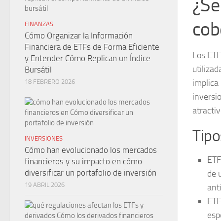
¿Se
cob
FINANZAS
Cómo Organizar la Información
Financiera de ETFs de Forma Eficiente
Los ETF
y Entender Cómo Replican un Índice
utilizad
Bursátil
implica 
18 FEBRERO 2026
inversi
atracti
Tipo
INVERSIONES
Cómo han evolucionado los mercados
ETF
financieros y su impacto en cómo
diversificar un portafolio de inversión
de 
19 ABRIL 2026
ant
ETF
esp