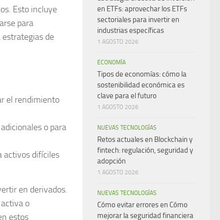
dos
. Esto incluye
en ETFs: aprovechar los ETFs
sectoriales para invertir en
zarse para
industrias específicas
a estrategias de
1 AGOSTO 2026
ECONOMÍA
Tipos de economías: cómo la
sostenibilidad económica es
clave para el futuro
ar el rendimiento
1 AGOSTO 2026
adicionales o para
NUEVAS TECNOLOGÍAS
Retos actuales en Blockchain y
fintech: regulación, seguridad y
activos difíciles
adopción
1 AGOSTO 2026
ertir en derivados.
NUEVAS TECNOLOGÍAS
 activa
o
Cómo evitar errores en Cómo
mejorar la seguridad financiera
en estos