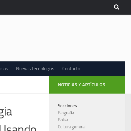
icias
Nuevas tecnologías
Contacto
NOTICIAS Y ARTÍCULOS
Secciones
gia
Biografía
Bolsa
: Usando
Cultura general