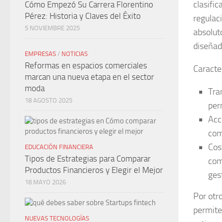
clasifi
Cómo Empezó Su Carrera Florentino
Pérez: Historia y Claves del Éxito
regulac
5 NOVIEMBRE 2025
absolut
diseñad
EMPRESAS
/
NOTICIAS
Reformas en espacios comerciales
Caracte
marcan una nueva etapa en el sector
moda
Tra
18 AGOSTO 2025
per
Acc
com
Cos
EDUCACIÓN FINANCIERA
Tipos de Estrategias para Comparar
com
Productos Financieros y Elegir el Mejor
ges
18 MAYO 2026
Por otr
permite
NUEVAS TECNOLOGÍAS