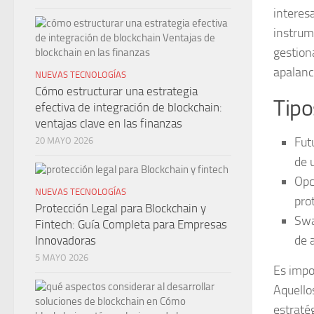
interes
instrum
gestiona
apalanc
NUEVAS TECNOLOGÍAS
Cómo estructurar una estrategia
Tipo
efectiva de integración de blockchain:
ventajas clave en las finanzas
Fut
20 MAYO 2026
de 
Opc
NUEVAS TECNOLOGÍAS
pro
Protección Legal para Blockchain y
Swa
Fintech: Guía Completa para Empresas
de 
Innovadoras
5 MAYO 2026
Es impo
Aquello
estraté