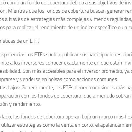
cado como un fondo de cobertura debido a sus objetivos de inv
ión. Mientras que los fondos de cobertura buscan generar re
os a través de estrategias más complejas y menos reguladas,
os para replicar el rendimiento de un índice específico o un c
rísticas de un ETF:
nsparencia: Los ETFs suelen publicar sus participaciones diar
mite a los inversores conocer exactamente en qué están invi
esibilidad: Son más accesibles para el inversor promedio, ya
prarse y venderse en bolsas como acciones comunes.
tos bajos: Generalmente, los ETFs tienen comisiones más ba
paración con los fondos de cobertura, que a menudo cobran a
tión y rendimiento.
o lado, los fondos de cobertura operan bajo un marco más flex
 utilizar estrategias como la venta en corto, el apalancamient