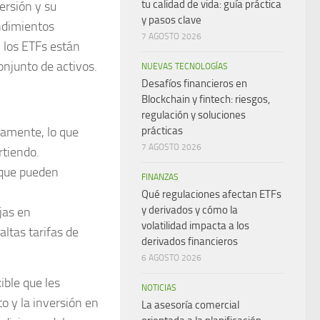
tu calidad de vida: guía práctica
ersión y su
y pasos clave
ndimientos
7 AGOSTO 2026
 los ETFs están
onjunto de activos.
NUEVAS TECNOLOGÍAS
Desafíos financieros en
Blockchain y fintech: riesgos,
regulación y soluciones
iamente, lo que
prácticas
7 AGOSTO 2026
rtiendo.
 que pueden
FINANZAS
Qué regulaciones afectan ETFs
y derivados y cómo la
jas en
volatilidad impacta a los
ltas tarifas de
derivados financieros
6 AGOSTO 2026
ible que les
NOTICIAS
o y la inversión en
La asesoría comercial