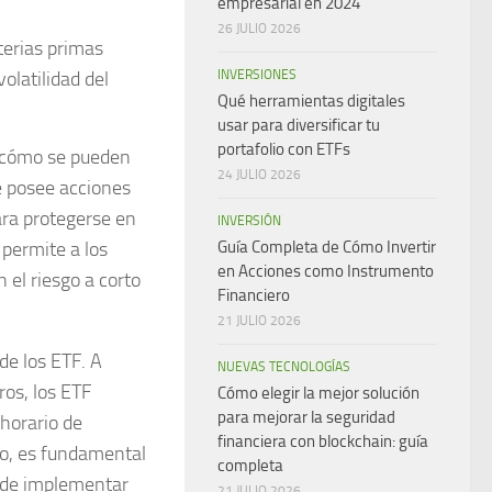
empresarial en 2024
26 JULIO 2026
terias primas
volatilidad del
INVERSIONES
Qué herramientas digitales
usar para diversificar tu
portafolio con ETFs
r cómo se pueden
24 JULIO 2026
e posee acciones
ara protegerse en
INVERSIÓN
permite a los
Guía Completa de Cómo Invertir
en Acciones como Instrumento
 el riesgo a corto
Financiero
21 JULIO 2026
 de los ETF. A
NUEVAS TECNOLOGÍAS
ros, los ETF
Cómo elegir la mejor solución
para mejorar la seguridad
horario de
financiera con blockchain: guía
go, es fundamental
completa
s de implementar
21 JULIO 2026