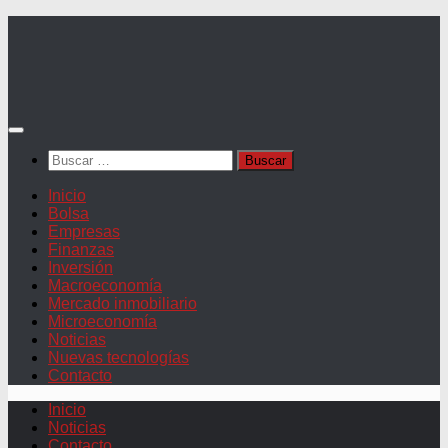
Saltar
al
contenido
Buscar:
Inicio
Bolsa
Empresas
Finanzas
Inversión
Macroeconomía
Mercado inmobiliario
Microeconomía
Noticias
Nuevas tecnologías
Contacto
Inicio
Noticias
Contacto