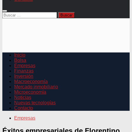
Buscar:
Inicio
Bolsa
Empresas
Finanzas
Inversión
Macroeconomía
Mercado inmobiliario
Microeconomía
Noticias
Nuevas tecnologías
Contacto
Empresas
Éxitos empresariales de Florentino