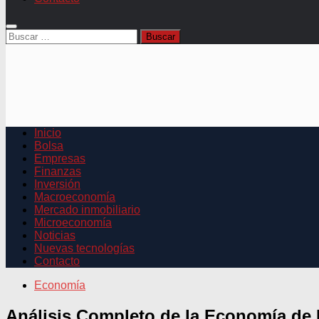
Buscar:
Inicio
Bolsa
Empresas
Finanzas
Inversión
Macroeconomía
Mercado inmobiliario
Microeconomía
Noticias
Nuevas tecnologías
Contacto
Economía
Análisis Completo de la Economía de