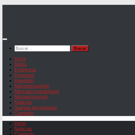
Saltar
al
contenido
Buscar:
Inicio
Bolsa
Empresas
Finanzas
Inversión
Macroeconomía
Mercado inmobiliario
Microeconomía
Noticias
Nuevas tecnologías
Contacto
Inicio
Noticias
Contacto