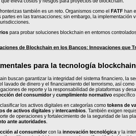
que eleva costos y riesgos para proyectos de blockchain.
sfronterizas también es un reto. Organismos como el
FATF
han em
as partes en las transacciones; sin embargo, la implementación 
jurisdicciones.
rios
para probar soluciones blockchain en entornos controlados,
aciones de Blockchain en los Bancos: Innovaciones que Tr
mentales para la tecnología blockchai
n buscan garantizar la integridad del sistema financiero, la se
l lavado de dinero y el financiamiento del terrorismo, así como
obligaciones de reporte y la responsabilidad de plataformas y des
ección del consumidor
y
cumplimiento normativo
específico 
clasificar los activos digitales en categorías como
tokens de va
s de activos digitales
y
intercambios
. También exigen requis
orte de operaciones y fortalecimiento de la seguridad de las pl
to ante autoridades
.
ección al consumidor
con la
innovación tecnológica
y la int