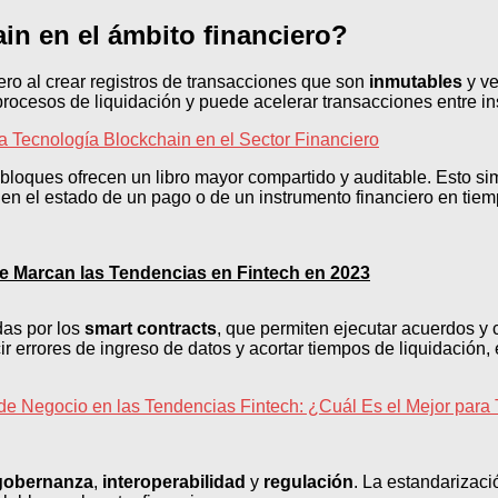
in en el ámbito financiero?
ero al crear registros de transacciones que son
inmutables
y ve
ocesos de liquidación y puede acelerar transacciones entre inst
 Tecnología Blockchain en el Sector Financiero
 bloques ofrecen un libro mayor compartido y auditable. Esto sim
quen el estado de un pago o de un instrumento financiero en tiemp
e Marcan las Tendencias en Fintech en 2023
as por los
smart contracts
, que permiten ejecutar acuerdos 
ucir errores de ingreso de datos y acortar tiempos de liquidació
de Negocio en las Tendencias Fintech: ¿Cuál Es el Mejor para 
gobernanza
,
interoperabilidad
y
regulación
. La estandarizaci