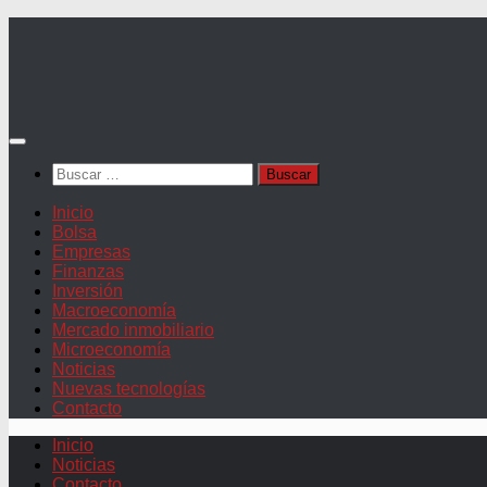
Saltar
al
contenido
Buscar:
Inicio
Bolsa
Empresas
Finanzas
Inversión
Macroeconomía
Mercado inmobiliario
Microeconomía
Noticias
Nuevas tecnologías
Contacto
Inicio
Noticias
Contacto