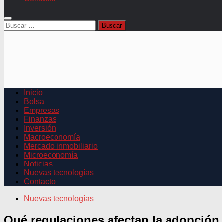
Buscar:
Inicio
Bolsa
Empresas
Finanzas
Inversión
Macroeconomía
Mercado inmobiliario
Microeconomía
Noticias
Nuevas tecnologías
Contacto
Nuevas tecnologías
Qué regulaciones afectan la adopción