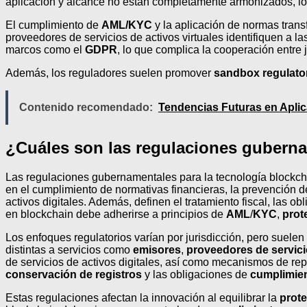
aplicación y alcance no están completamente armonizados, lo 
El cumplimiento de
AML/KYC
y la aplicación de normas tran
proveedores de servicios de activos virtuales identifiquen a l
marcos como el
GDPR
, lo que complica la cooperación entre 
Además, los reguladores suelen promover
sandbox regulato
Contenido recomendado:
Tendencias Futuras en Aplic
¿Cuáles son las regulaciones guberna
Las regulaciones gubernamentales para la tecnología blockchai
en el cumplimiento de normativas financieras, la prevención de
activos digitales. Además, definen el tratamiento fiscal, las 
en blockchain debe adherirse a principios de
AML
/
KYC
,
prot
Los enfoques regulatorios varían por jurisdicción, pero suelen 
distintas a servicios como
emisores
,
proveedores de servicio
de servicios de activos digitales, así como mecanismos de rep
conservación de registros
y las obligaciones de
cumplimien
Estas regulaciones afectan la innovación al equilibrar la
prot