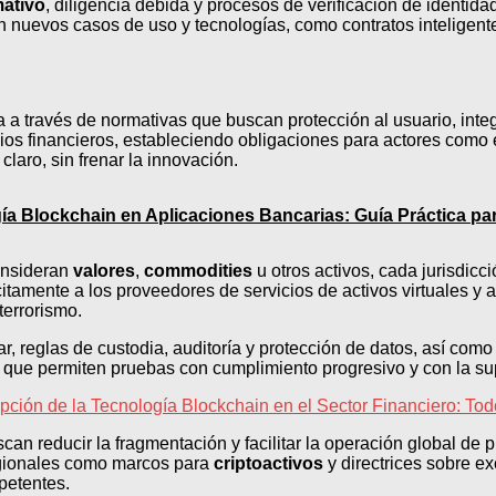
ativo
, diligencia debida y procesos de verificación de identida
n nuevos casos de uso y tecnologías, como contratos inteligent
la a través de normativas que buscan protección al usuario, int
icios financieros, estableciendo obligaciones para actores com
laro, sin frenar la innovación.
a Blockchain en Aplicaciones Bancarias: Guía Práctica p
consideran
valores
,
commodities
u otros activos, cada jurisdicc
tamente a los proveedores de servicios de activos virtuales y a
terrorismo.
ar, reglas de custodia, auditoría y protección de datos, así c
que permiten pruebas con cumplimiento progresivo y con la sup
ción de la Tecnología Blockchain en el Sector Financiero: Tod
an reducir la fragmentación y facilitar la operación global de
regionales como marcos para
criptoactivos
y directrices sobre e
petentes.