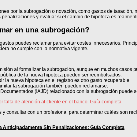
s por la subrogación o novación, como gastos de tasación, nota
s penalizaciones y evaluar si el cambio de hipoteca es realment
amar en una subrogación?
astos puedes reclamar para evitar costes innecesarios. Princip
ciera no cumple con la normativa vigente.
sión al formalizar la subrogación, aunque en muchos casos pue
a pública de la nueva hipoteca pueden ser reembolsados.
ir la nueva hipoteca en el registro es otro gasto recuperable.
amitar la subrogación también pueden reclamarse.
s Documentados (IAJD) relacionado con la subrogación puede se
falta de atención al cliente en el banco: Guía completa
y consultar con un profesional para determinar cuáles son recl
 Anticipadamente Sin Penalizaciones: Guía Completa