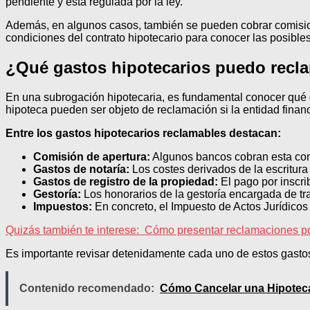
pendiente y está regulada por la ley.
Además, en algunos casos, también se pueden cobrar comisione
condiciones del contrato hipotecario para conocer las posible
¿Qué gastos hipotecarios puedo recl
En una subrogación hipotecaria, es fundamental conocer qué g
hipoteca pueden ser objeto de reclamación si la entidad finan
Entre los gastos hipotecarios reclamables destacan:
Comisión de apertura:
Algunos bancos cobran esta comi
Gastos de notaría:
Los costes derivados de la escritur
Gastos de registro de la propiedad:
El pago por inscrib
Gestoría:
Los honorarios de la gestoría encargada de tr
Impuestos:
En concreto, el Impuesto de Actos Jurídico
Quizás también te interese:
Cómo presentar reclamaciones por 
Es importante revisar detenidamente cada uno de estos gastos 
Contenido recomendado:
Cómo Cancelar una Hipoteca