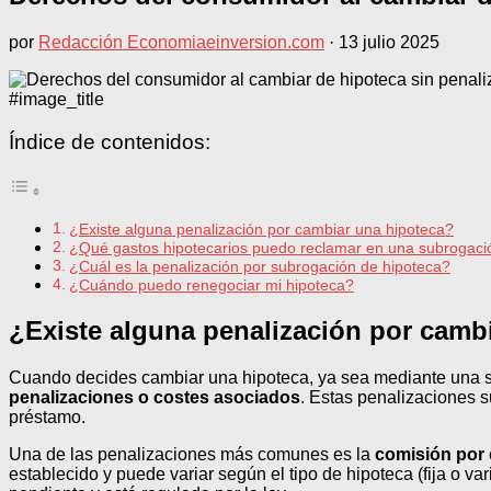
por
Redacción Economiaeinversion.com
·
13 julio 2025
#image_title
Índice de contenidos:
¿Existe alguna penalización por cambiar una hipoteca?
¿Qué gastos hipotecarios puedo reclamar en una subrogaci
¿Cuál es la penalización por subrogación de hipoteca?
¿Cuándo puedo renegociar mi hipoteca?
¿Existe alguna penalización por camb
Cuando decides cambiar una hipoteca, ya sea mediante una su
penalizaciones o costes asociados
. Estas penalizaciones s
préstamo.
Una de las penalizaciones más comunes es la
comisión por 
establecido y puede variar según el tipo de hipoteca (fija o v