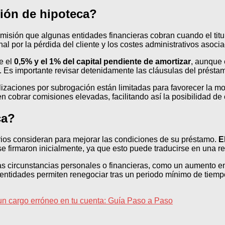
ción de hipoteca?
omisión que algunas entidades financieras cobran cuando el titu
l por la pérdida del cliente y los costes administrativos asoci
e el
0,5% y el 1% del capital pendiente de amortizar
, aunque 
te. Es importante revisar detenidamente las cláusulas del présta
izaciones por subrogación están limitadas para favorecer la mov
n cobrar comisiones elevadas, facilitando así la posibilidad d
ca?
ios consideran para mejorar las condiciones de su préstamo.
E
e firmaron inicialmente, ya que esto puede traducirse en una r
 circunstancias personales o financieras, como un aumento en 
 entidades permiten renegociar tras un periodo mínimo de tiem
un cargo erróneo en tu cuenta: Guía Paso a Paso