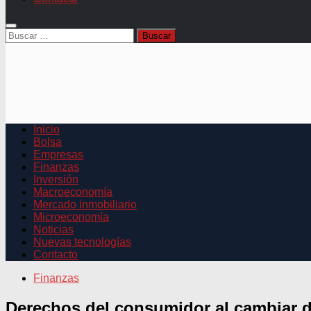
Buscar:
Inicio
Bolsa
Empresas
Finanzas
Inversión
Macroeconomía
Mercado inmobiliario
Microeconomía
Noticias
Nuevas tecnologías
Contacto
Finanzas
Derechos del consumidor al cambiar d