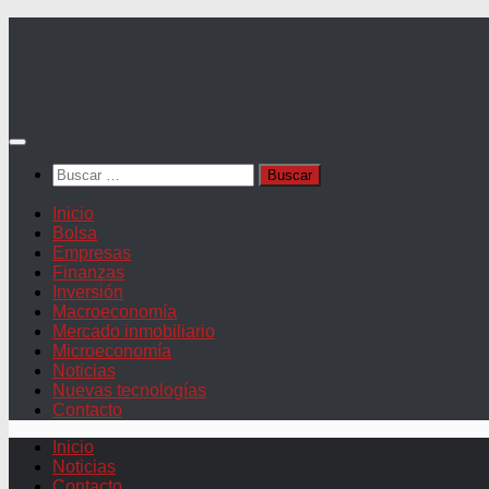
Saltar
al
contenido
Buscar:
Inicio
Bolsa
Empresas
Finanzas
Inversión
Macroeconomía
Mercado inmobiliario
Microeconomía
Noticias
Nuevas tecnologías
Contacto
Inicio
Noticias
Contacto