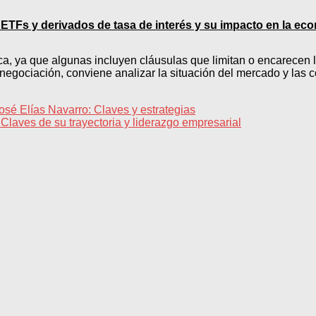
TFs y derivados de tasa de interés y su impacto en la ec
teca, ya que algunas incluyen cláusulas que limitan o encarece
renegociación, conviene analizar la situación del mercado y las
osé Elías Navarro: Claves y estrategias
Claves de su trayectoria y liderazgo empresarial