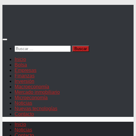
Saltar
al
contenido
Buscar:
Inicio
Bolsa
Empresas
Finanzas
Inversión
Macroeconomía
Mercado inmobiliario
Microeconomía
Noticias
Nuevas tecnologías
Contacto
Inicio
Noticias
Contacto