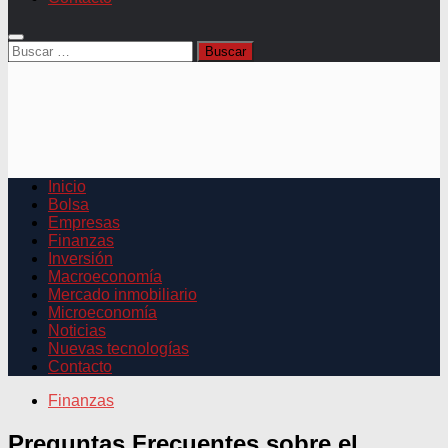
Buscar:
Inicio
Bolsa
Empresas
Finanzas
Inversión
Macroeconomía
Mercado inmobiliario
Microeconomía
Noticias
Nuevas tecnologías
Contacto
Finanzas
Preguntas Frecuentes sobre el