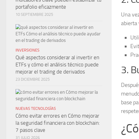
portafolio eficazmente
Una vez
10 SEPTIEMBRE 2025
abierta 
Util
Evi
INVERSIONES
Pra
Qué aspectos considerar al invertir en
ETFs y cómo el análisis técnico puede
3. B
mejorar el trading de derivados
23 DICIEMBRE 2025
Después
menudo,
base par
NUEVAS TECNOLOGÍAS
respete
Cómo evitar errores en Cómo mejorar
la seguridad financiera con blockchain:
¿Có
7 pasos clave
31 JULIO 2026