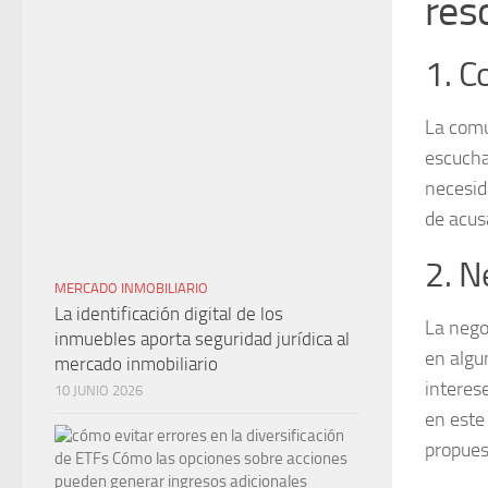
res
1. C
La
comu
escucha
necesid
de acus
2. N
MERCADO INMOBILIARIO
La identificación digital de los
La
nego
inmuebles aporta seguridad jurídica al
en algu
mercado inmobiliario
interes
10 JUNIO 2026
en este
propuest