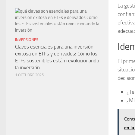
La gesti
confian
efectiv
adecua
INVERSIONES
Iden
Claves esenciales para una inversión
exitosa en ETFs y derivados: Cómo los
ETFs sostenibles están revolucionando
El prim
la inversión
situacio
1 OCTUBRE 2025
decisio
¿Te
¿Mi
Cont
en la