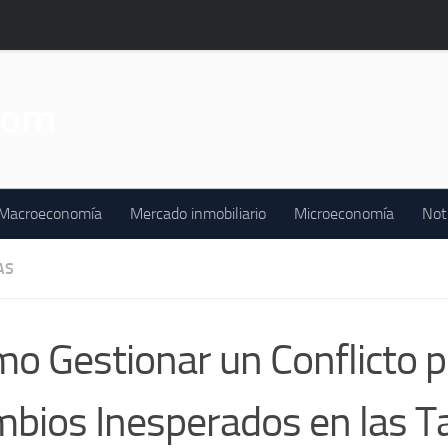
Macroeconomía
Mercado inmobiliario
Microeconomía
Not
AS
o Gestionar un Conflicto p
bios Inesperados en las Ta