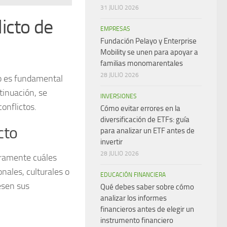
31 JULIO 2026
icto de
EMPRESAS
Fundación Pelayo y Enterprise
Mobility se unen para apoyar a
familias monomarentales
28 JULIO 2026
ro es fundamental
tinuación, se
INVERSIONES
onflictos.
Cómo evitar errores en la
diversificación de ETFs: guía
cto
para analizar un ETF antes de
invertir
28 JULIO 2026
laramente cuáles
nales, culturales o
EDUCACIÓN FINANCIERA
esen sus
Qué debes saber sobre cómo
analizar los informes
financieros antes de elegir un
instrumento financiero