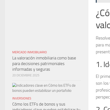
¿Có
val
Resolve
para ma
present
MERCADO INMOBILIARIO
La valoración inmobiliaria como base
1. I
para decisiones patrimoniales
informadas y seguras
20 DICIEMBRE 2025
El prim
son los 
profesi
perspec
INVERSIONES
Cómo los ETFs de bonos y sus
2. C
indicadores clave pueden estabilizar tu