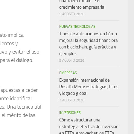
financiera fortalece el
crecimiento empresarial
5 AGOSTO 2026
NUEVAS TECNOLOGÍAS
Tipos de aplicaciones en Cómo
sto implica
mejorar la seguridad financiera
ientos y
con blockchain: guía práctica y
vo y evitar el uso
ejemplos
para el diálogo.
5 AGOSTO 2026
EMPRESAS
Expansión internacional de
Rosalía Mera: estrategias, hitos
ispuestas a ceder
y legado global
nte identificar
3 AGOSTO 2026
s. Una técnica útil
INVERSIONES
 el mérito de las
Cómo estructurar una
estrategia efectiva de inversión
en ETFs: aprovechar los ETFs