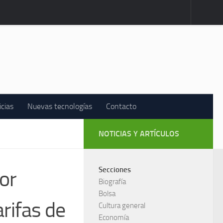
icias
Nuevas tecnologías
Contacto
NOTICIAS Y ARTÍCULOS
Secciones
or
Biografía
Bolsa
rifas de
Cultura general
Economía