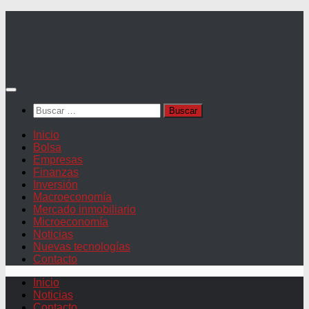
Saltar
al
contenido
Buscar:
Inicio
Bolsa
Empresas
Finanzas
Inversión
Macroeconomía
Mercado inmobiliario
Microeconomía
Noticias
Nuevas tecnologías
Contacto
Inicio
Noticias
Contacto