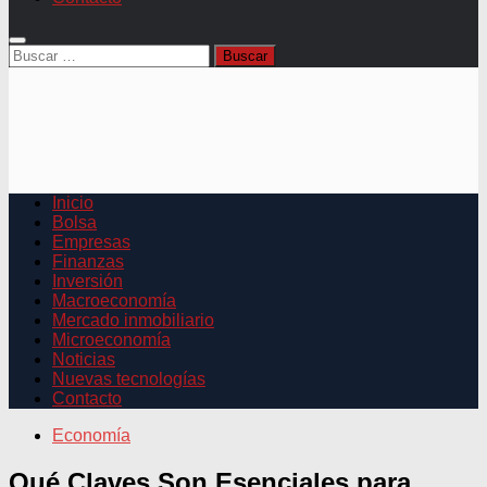
Buscar:
Inicio
Bolsa
Empresas
Finanzas
Inversión
Macroeconomía
Mercado inmobiliario
Microeconomía
Noticias
Nuevas tecnologías
Contacto
Economía
Qué Claves Son Esenciales para