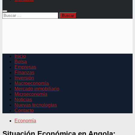
Buscar:
Inicio
Bolsa
Empresas
Finanzas
Inversión
Macroeconomía
Mercado inmobiliario
Microeconomía
Noticias
Nuevas tecnologías
Contacto
Economía
Situación Económica en Angola: