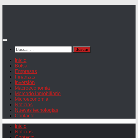
Saltar
al
contenido
Buscar:
Inicio
Bolsa
Empresas
Finanzas
Inversión
Macroeconomía
Mercado inmobiliario
Microeconomía
Noticias
Nuevas tecnologías
Contacto
Inicio
Noticias
Contacto