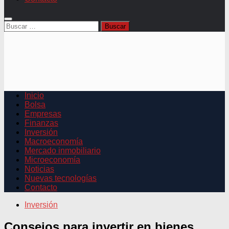
Buscar:
Inicio
Bolsa
Empresas
Finanzas
Inversión
Macroeconomía
Mercado inmobiliario
Microeconomía
Noticias
Nuevas tecnologías
Contacto
Inversión
Consejos para invertir en bienes