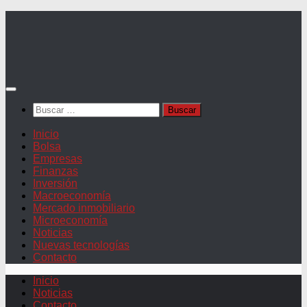
Saltar
al
contenido
Buscar:
Inicio
Bolsa
Empresas
Finanzas
Inversión
Macroeconomía
Mercado inmobiliario
Microeconomía
Noticias
Nuevas tecnologías
Contacto
Inicio
Noticias
Contacto