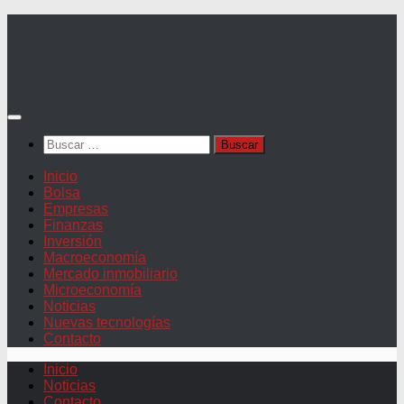
Saltar
al
contenido
Buscar:
Inicio
Bolsa
Empresas
Finanzas
Inversión
Macroeconomía
Mercado inmobiliario
Microeconomía
Noticias
Nuevas tecnologías
Contacto
Inicio
Noticias
Contacto