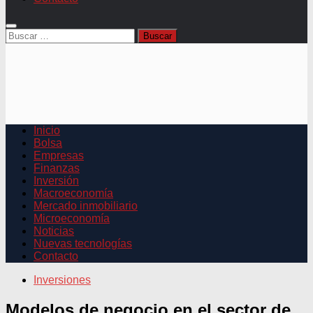
Buscar:
Inicio
Bolsa
Empresas
Finanzas
Inversión
Macroeconomía
Mercado inmobiliario
Microeconomía
Noticias
Nuevas tecnologías
Contacto
Inversiones
Modelos de negocio en el sector de