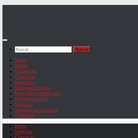
Saltar
al
contenido
Buscar:
Inicio
Bolsa
Empresas
Finanzas
Inversión
Macroeconomía
Mercado inmobiliario
Microeconomía
Noticias
Nuevas tecnologías
Contacto
Inicio
Noticias
Contacto