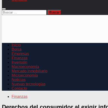
Buscar:
Inicio
Bolsa
Empresas
Finanzas
Inversión
Macroeconomía
Mercado inmobiliario
Microeconomía
Noticias
Nuevas tecnologías
Contacto
Finanzas
Derechos del consumidor al exigir inf